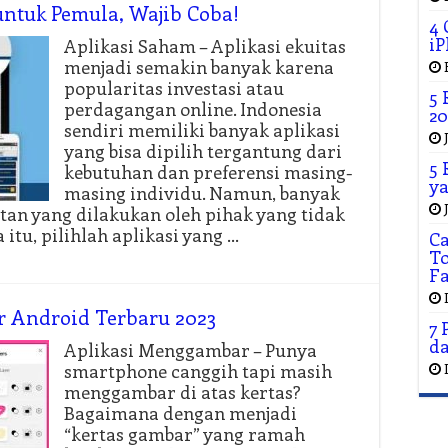
untuk Pemula, Wajib Coba!
4 
iP
Aplikasi Saham – Aplikasi ekuitas
menjadi semakin banyak karena
popularitas investasi atau
5 
perdagangan online. Indonesia
20
sendiri memiliki banyak aplikasi
yang bisa dipilih tergantung dari
5 
kebutuhan dan preferensi masing-
ya
masing individu. Namun, banyak
atan yang dilakukan oleh pihak yang tidak
itu, pilihlah aplikasi yang …
C
To
F
r Android Terbaru 2023
7 
da
Aplikasi Menggambar – Punya
smartphone canggih tapi masih
menggambar di atas kertas?
Bagaimana dengan menjadi
“kertas gambar” yang ramah