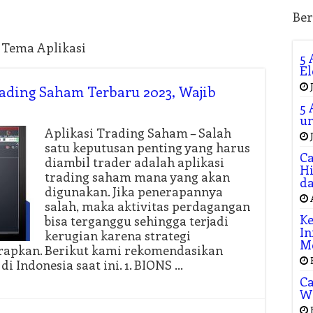
Ber
n Tema Aplikasi
5 
El
ading Saham Terbaru 2023, Wajib
5 
un
Aplikasi Trading Saham – Salah
satu keputusan penting yang harus
Ca
diambil trader adalah aplikasi
Hi
trading saham mana yang akan
da
digunakan. Jika penerapannya
salah, maka aktivitas perdagangan
Ke
bisa terganggu sehingga terjadi
In
kerugian karena strategi
M
rapkan. Berikut kami rekomendasikan
di Indonesia saat ini. 1. BIONS …
Ca
W