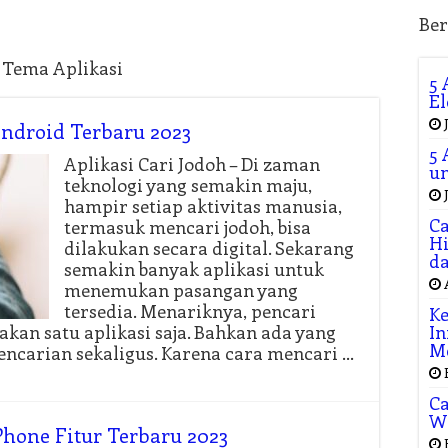
Ber
n Tema Aplikasi
5 
El
Android Terbaru 2023
5 
Aplikasi Cari Jodoh – Di zaman
un
teknologi yang semakin maju,
hampir setiap aktivitas manusia,
Ca
termasuk mencari jodoh, bisa
Hi
dilakukan secara digital. Sekarang
da
semakin banyak aplikasi untuk
menemukan pasangan yang
tersedia. Menariknya, pencari
Ke
kan satu aplikasi saja. Bahkan ada yang
In
M
ncarian sekaligus. Karena cara mencari …
Ca
W
iPhone Fitur Terbaru 2023