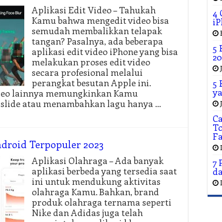
Aplikasi Edit Video – Tahukah
4 
Kamu bahwa mengedit video bisa
iP
semudah membalikkan telapak
tangan? Pasalnya, ada beberapa
5 
aplikasi edit video iPhone yang bisa
20
melakukan proses edit video
secara profesional melalui
perangkat besutan Apple ini.
5 
ya
ideo lainnya memungkinkan Kamu
 slide atau menambahkan lagu hanya …
C
To
F
ndroid Terpopuler 2023
Aplikasi Olahraga – Ada banyak
7 
aplikasi berbeda yang tersedia saat
da
ini untuk mendukung aktivitas
olahraga Kamu. Bahkan, brand
produk olahraga ternama seperti
Nike dan Adidas juga telah