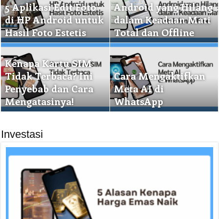
5 Aplikasi Edit Foto
Android yang Hilang
di HP Android untuk
dalam Keadaan Mati
Hasil Foto Estetis
Total dan Offline
Kenapa Kartu SIM
Tidak Terbaca? Ini
Cara Mengaktifkan
Penyebab dan Cara
Meta AI di
Mengatasinya!
WhatsApp
Investasi