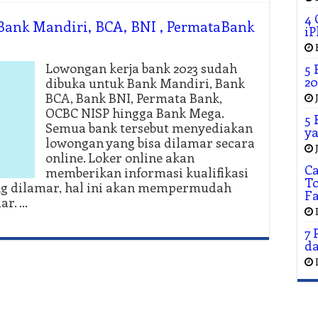
4 
ank Mandiri, BCA, BNI , PermataBank
iP
Lowongan kerja bank 2023 sudah
5 
20
dibuka untuk Bank Mandiri, Bank
BCA, Bank BNI, Permata Bank,
OCBC NISP hingga Bank Mega.
5 
Semua bank tersebut menyediakan
ya
lowongan yang bisa dilamar secara
online. Loker online akan
C
memberikan informasi kualifikasi
To
g dilamar, hal ini akan mempermudah
F
ar. …
7 
da