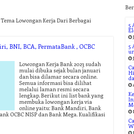
Ber
n Tema Lowongan Kerja Dari Berbagai
5 
El
ri, BNI, BCA, PermataBank , OCBC
5 
un
Lowongan Kerja Bank 2023 sudah
Ca
mulai dibuka sejak bulan januari
Hi
dan bisa dilamar secara online.
da
Semua informasi bisa dilihat
melalui laman resmi secara
Ke
lengkap. Berikut ini list bank yang
In
membuka lowongan kerja via
M
online yaitu: Bank Mandiri, Bank
ank OCBC NISP dan Bank Mega. Kualifikasi
Ca
W