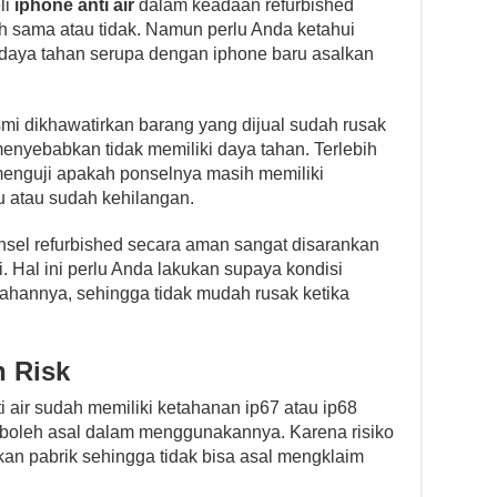
li
iphone anti air
dalam keadaan refurbished
h sama atau tidak. Namun perlu Anda ketahui
i daya tahan serupa dengan iphone baru asalkan
smi dikhawatirkan barang yang dijual sudah rusak
menyebabkan tidak memiliki daya tahan. Terlebih
uk menguji apakah ponselnya masih memiliki
 atau sudah kehilangan.
onsel refurbished secara aman sangat disarankan
. Hal ini perlu Anda lakukan supaya kondisi
tahannya, sehingga tidak mudah rusak ketika
 Risk
 air sudah memiliki ketahanan ip67 atau ip68
k boleh asal dalam menggunakannya. Karena risiko
kan pabrik sehingga tidak bisa asal mengklaim