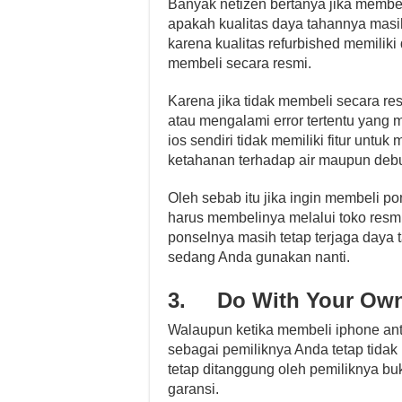
Banyak netizen bertanya jika membe
apakah kualitas daya tahannya masi
karena kualitas refurbished memilik
membeli secara resmi.
Karena jika tidak membeli secara re
atau mengalami error tertentu yang 
ios sendiri tidak memiliki fitur unt
ketahanan terhadap air maupun debu
Oleh sebab itu jika ingin membeli p
harus membelinya melalui toko resmi
ponselnya masih tetap terjaga daya 
sedang Anda gunakan nanti.
3.
Do With Your Own
Walaupun ketika membeli iphone anti
sebagai pemiliknya Anda tetap tida
tetap ditanggung oleh pemiliknya bu
garansi.