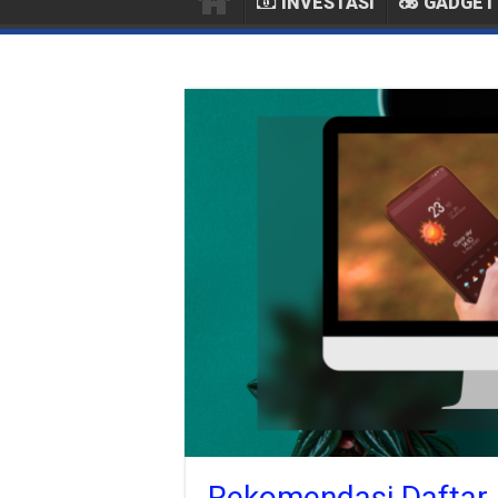
INVESTASI
GADGET
Rekomendasi Daftar I