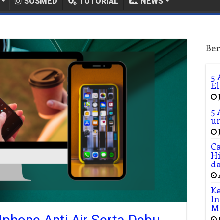
SOSMED
TUTORIAL
NEWS
Ber
5 
El
5 
un
Ca
Hi
da
Ke
In
M
phone Anti Air Serta Debu