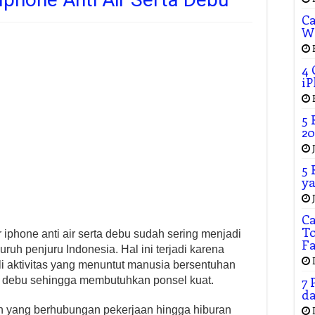
Ca
W
4 
iP
5 
20
5 
ya
C
To
iphone anti air serta debu sudah sering menjadi
F
ruh penjuru Indonesia. Hal ini terjadi karena
i aktivitas yang menuntut manusia bersentuhan
7 
 debu sehingga membutuhkan ponsel kuat.
da
tan yang berhubungan pekerjaan hingga hiburan