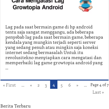
Lag pada saat bermain game di hp android
tentu saja sangat menggangu, ada beberapa
penyebab lag pada saat bermain game, beberapa
kendala yang mungkin terjadi seperti server
yang sedang penuh atau mingkin saja koneksi
internet sedang bermasalah Untuk itu
revolusitekno menyiapkan cara mengatasi dan
memperbaiki lag game growtopia android yang
…
4
« First
...
«
2
3
5
6
»
...
Page 4 of 7
Last »
Berita Terbaru