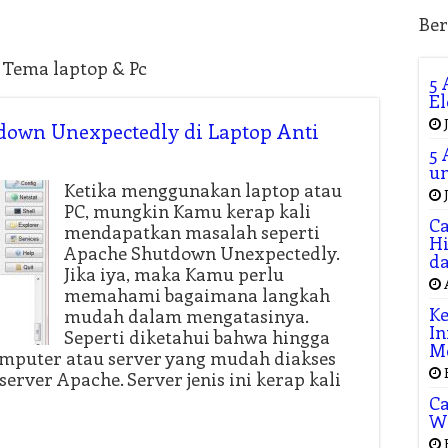
Ber
 Tema laptop & Pc
5 
El
down Unexpectedly di Laptop Anti
5 
un
Ketika menggunakan laptop atau
PC, mungkin Kamu kerap kali
Ca
mendapatkan masalah seperti
Hi
Apache Shutdown Unexpectedly.
da
Jika iya, maka Kamu perlu
memahami bagaimana langkah
Ke
mudah dalam mengatasinya.
In
Seperti diketahui bahwa hingga
M
mputer atau server yang mudah diakses
erver Apache. Server jenis ini kerap kali
Ca
W