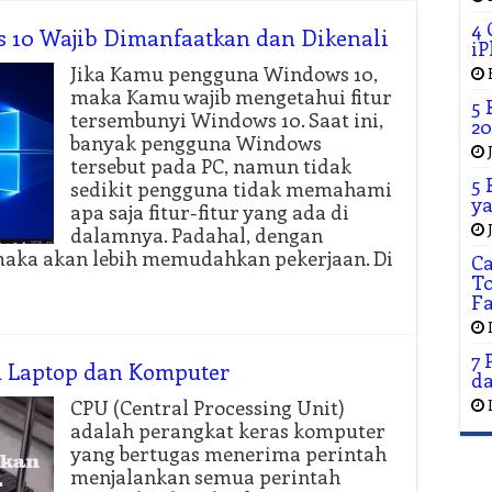
4 
 10 Wajib Dimanfaatkan dan Dikenali
iP
Jika Kamu pengguna Windows 10,
maka Kamu wajib mengetahui fitur
5 
tersembunyi Windows 10. Saat ini,
20
banyak pengguna Windows
tersebut pada PC, namun tidak
5 
sedikit pengguna tidak memahami
ya
apa saja fitur-fitur yang ada di
dalamnya. Padahal, dengan
maka akan lebih memudahkan pekerjaan. Di
C
To
F
7 
n Laptop dan Komputer
da
CPU (Central Processing Unit)
adalah perangkat keras komputer
yang bertugas menerima perintah
menjalankan semua perintah