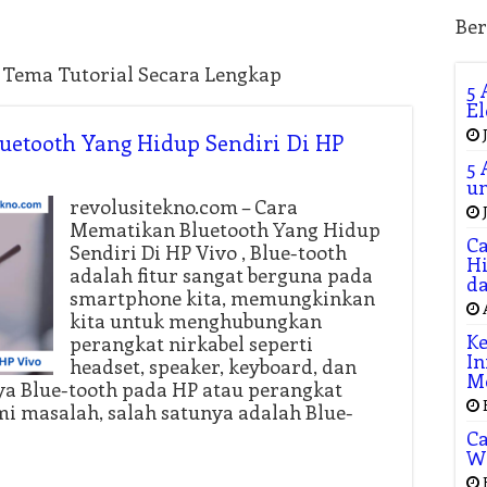
Ber
n Tema Tutorial Secara Lengkap
5 
El
uetooth Yang Hidup Sendiri Di HP
5 
un
revolusitekno.com – Cara
Mematikan Bluetooth Yang Hidup
Ca
Sendiri Di HP Vivo , Blue-tooth
Hi
adalah fitur sangat berguna pada
da
smartphone kita, memungkinkan
kita untuk menghubungkan
Ke
perangkat nirkabel seperti
In
headset, speaker, keyboard, dan
M
ya Blue-tooth pada HP atau perangkat
i masalah, salah satunya adalah Blue-
Ca
W