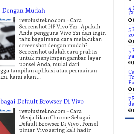
4 
21 Dengan Mudah
iP
revolusitekno.com – Cara
Screenshot HP Vivo Y21 , Apakah
5 
Anda pengguna Vivo Y21 dan ingin
20
tahu bagaimana cara melakukan
screenshot dengan mudah?
5 
Screenshot adalah cara praktis
ya
untuk menyimpan gambar layar
ponsel Anda, mulai dari
ngga tampilan aplikasi atau permainan
C
ini, kami akan …
To
F
7 
agai Default Browser Di Vivo
da
revolusitekno.com – Cara
Menjadikan Chrome Sebagai
Default Browser Di Vivo , Ponsel
pintar Vivo sering kali hadir