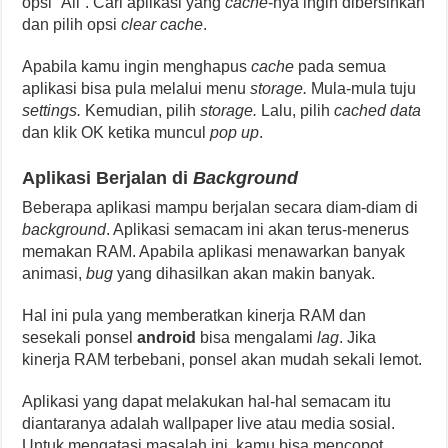
opsi “All”. Cari aplikasi yang
cache
-nya ingin dibersihkan
dan pilih opsi
clear cache
.
Apabila kamu ingin menghapus
cache
pada semua
aplikasi bisa pula melalui menu
storage.
Mula-mula tuju
settings.
Kemudian, pilih
storage.
Lalu, pilih
cached data
dan klik OK ketika muncul
pop up
.
Aplikasi Berjalan di
Background
Beberapa aplikasi mampu berjalan secara diam-diam di
background
. Aplikasi semacam ini akan terus-menerus
memakan RAM. Apabila aplikasi menawarkan banyak
animasi,
bug
yang dihasilkan akan makin banyak.
Hal ini pula yang memberatkan kinerja RAM dan
sesekali ponsel
android
bisa mengalami
lag
. Jika
kinerja RAM terbebani, ponsel akan mudah sekali lemot.
Aplikasi yang dapat melakukan hal-hal semacam itu
diantaranya adalah wallpaper live atau media sosial.
Untuk mengatasi masalah ini, kamu bisa mencopot