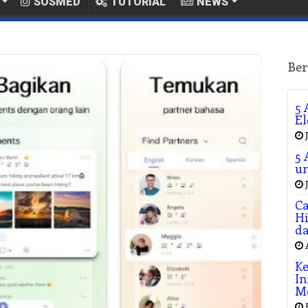
SOSMED
TUTORIAL
NEWS
Ber
5 
El
5 
un
Ca
Hi
da
Ke
In
M