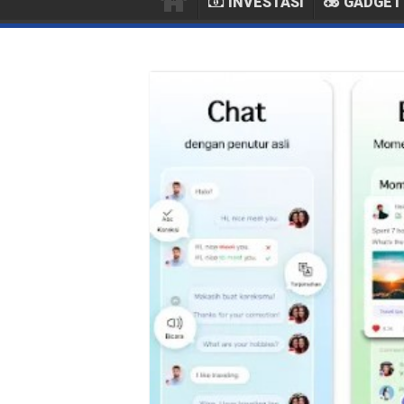
INVESTASI
GADGET