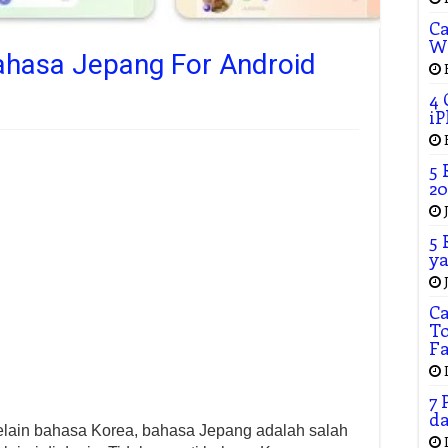
Ca
W
Bahasa Jepang For Android
4 
iP
5 
20
5 
ya
C
To
F
7 
da
elain bahasa Korea, bahasa Jepang adalah salah