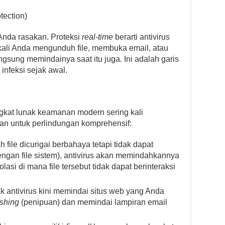
tection)
 Anda rasakan. Proteksi
real-time
berarti antivirus
ap kali Anda mengunduh file, membuka email, atau
gsung memindainya saat itu juga. Ini adalah garis
nfeksi sejak awal.
angkat lunak keamanan modern sering kali
han untuk perlindungan komprehensif:
 file dicurigai berbahaya tetapi tidak dapat
engan file sistem), antivirus akan memindahkannya
solasi di mana file tersebut tidak dapat berinteraksi
 antivirus kini memindai situs web yang Anda
shing
(penipuan) dan memindai lampiran email