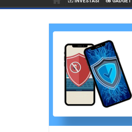
INVESTASI
GADGET