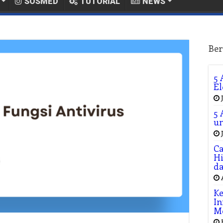
SOSMED
TUTORIAL
NEWS
Ber
5 
El
5 
un
Ca
Hi
da
Ke
In
M