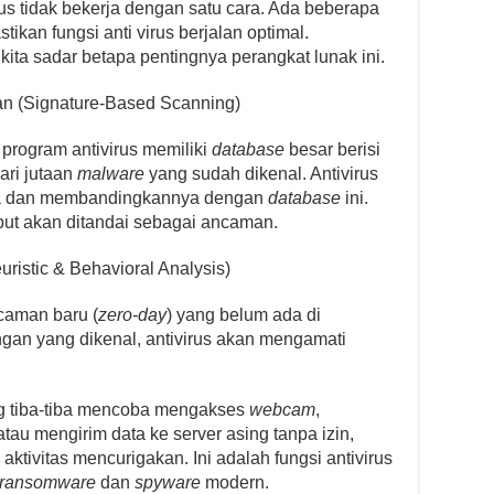
us tidak bekerja dengan satu cara. Ada beberapa
kan fungsi anti virus berjalan optimal.
ta sadar betapa pentingnya perangkat lunak ini.
n (Signature-Based Scanning)
p program antivirus memiliki
database
besar berisi
dari jutaan
malware
yang sudah dikenal. Antivirus
nda dan membandingkannya dengan
database
ini.
ebut akan ditandai sebagai ancaman.
uristic & Behavioral Analysis)
caman baru (
zero-day
) yang belum ada di
angan yang dikenal, antivirus akan mengamati
ng tiba-tiba mencoba mengakses
webcam
,
atau mengirim data ke server asing tanpa izin,
ktivitas mencurigakan. Ini adalah fungsi antivirus
ransomware
dan
spyware
modern.