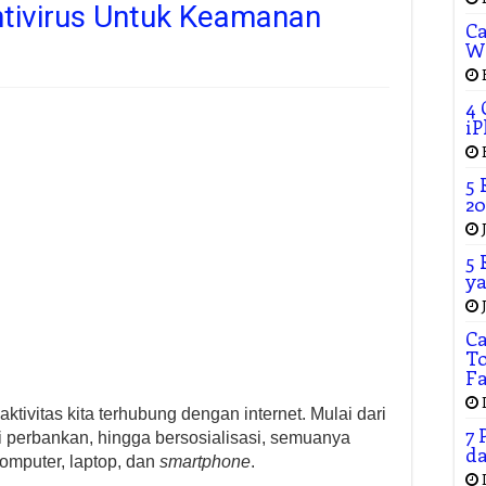
tivirus Untuk Keamanan
Ca
W
4 
iP
5 
20
5 
ya
C
To
F
tivitas kita terhubung dengan internet. Mulai dari
7 
si perbankan, hingga bersosialisasi, semuanya
da
omputer, laptop, dan
smartphone
.