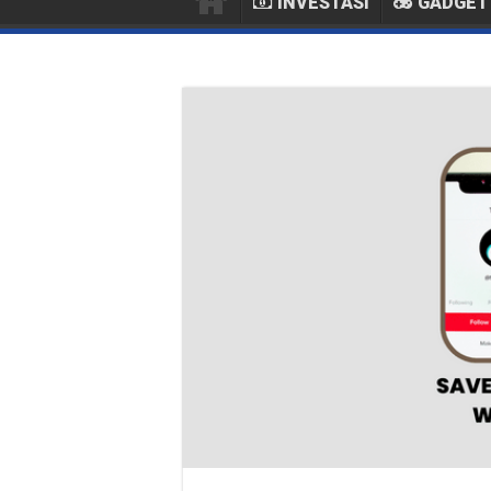
INVESTASI
GADGET