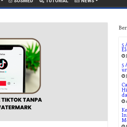
SOSMED
TUTORIAL
NEWS
Ber
5 
El
5 
un
Ca
Hi
da
Ke
In
M