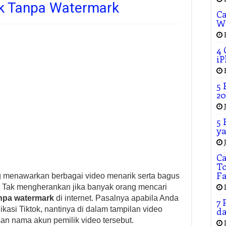
tok Tanpa Watermark
Ca
W
4 
iP
5 
20
5 
ya
C
To
F
g menawarkan berbagai video menarik serta bagus
. Tak mengherankan jika banyak orang mencari
anpa watermark
di internet. Pasalnya apabila Anda
7 
kasi Tiktok, nantinya di dalam tampilan video
da
san nama akun pemilik video tersebut.