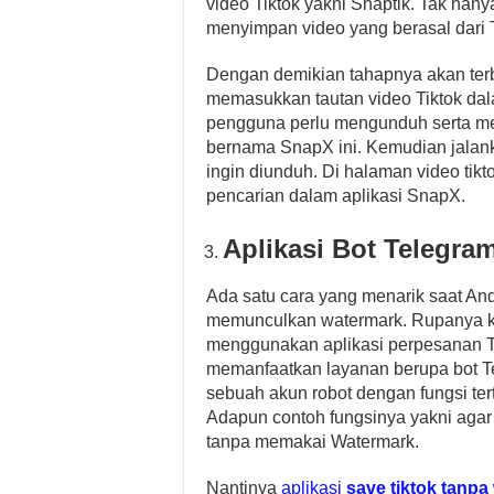
video Tiktok yakni Snaptik. Tak han
menyimpan video yang berasal dari T
Dengan demikian tahapnya akan terb
memasukkan tautan video Tiktok dal
pengguna perlu mengunduh serta m
bernama SnapX ini. Kemudian jalank
ingin diunduh. Di halaman video tik
pencarian dalam aplikasi SnapX.
Aplikasi Bot Telegra
Ada satu cara yang menarik saat An
memunculkan watermark. Rupanya k
menggunakan aplikasi perpesanan T
memanfaatkan layanan berupa bot Te
sebuah akun robot dengan fungsi ter
Adapun contoh fungsinya yakni agar
tanpa memakai Watermark.
Nantinya
aplikasi
save tiktok tanp