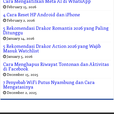
Cara Mengaktifkan Meta AI di WhatsApp
February 15, 2026
4 Cara Reset HP Android dan iPhone
February 2, 2026
5 Rekomendasi Drakor Romantis 2026 yang Paling
Ditunggu
January 14, 2026
5 Rekomendasi Drakor Action 2026 yang Wajib
Masuk Watchlist
January 5, 2026
Cara Menghapus Riwayat Tontonan dan Aktivitas
di Facebook
December 15, 2025
7 Penyebab WiFi Putus Nyambung dan Cara
Mengatasinya
December 2, 2025