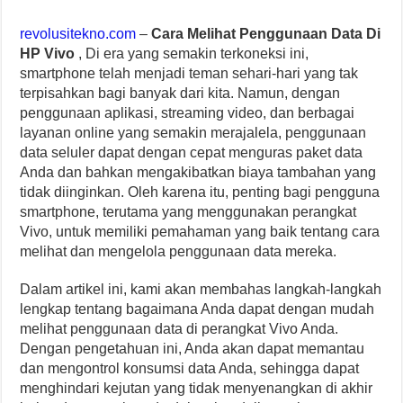
revolusitekno.com
–
Cara Melihat Penggunaan Data Di
HP Vivo
, Di era yang semakin terkoneksi ini,
smartphone telah menjadi teman sehari-hari yang tak
terpisahkan bagi banyak dari kita. Namun, dengan
penggunaan aplikasi, streaming video, dan berbagai
layanan online yang semakin merajalela, penggunaan
data seluler dapat dengan cepat menguras paket data
Anda dan bahkan mengakibatkan biaya tambahan yang
tidak diinginkan. Oleh karena itu, penting bagi pengguna
smartphone, terutama yang menggunakan perangkat
Vivo, untuk memiliki pemahaman yang baik tentang cara
melihat dan mengelola penggunaan data mereka.
Dalam artikel ini, kami akan membahas langkah-langkah
lengkap tentang bagaimana Anda dapat dengan mudah
melihat penggunaan data di perangkat Vivo Anda.
Dengan pengetahuan ini, Anda akan dapat memantau
dan mengontrol konsumsi data Anda, sehingga dapat
menghindari kejutan yang tidak menyenangkan di akhir