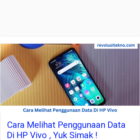
Cara Melihat Penggunaan Data
Di HP Vivo , Yuk Simak !