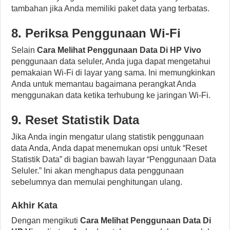
tambahan jika Anda memiliki paket data yang terbatas.
8. Periksa Penggunaan Wi-Fi
Selain
Cara Melihat Penggunaan Data Di HP Vivo
penggunaan data seluler, Anda juga dapat mengetahui
pemakaian Wi-Fi di layar yang sama. Ini memungkinkan
Anda untuk memantau bagaimana perangkat Anda
menggunakan data ketika terhubung ke jaringan Wi-Fi.
9. Reset Statistik Data
Jika Anda ingin mengatur ulang statistik penggunaan
data Anda, Anda dapat menemukan opsi untuk “Reset
Statistik Data” di bagian bawah layar “Penggunaan Data
Seluler.” Ini akan menghapus data penggunaan
sebelumnya dan memulai penghitungan ulang.
Akhir Kata
Dengan mengikuti
Cara Melihat Penggunaan Data Di