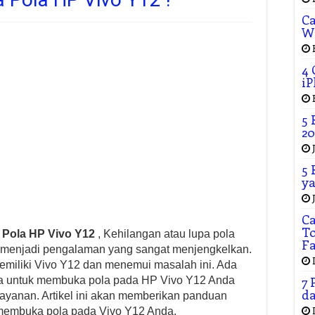
Ca
W
4 
iP
5 
20
5 
ya
C
To
Pola HP Vivo Y12
, Kehilangan atau lupa pola
F
a menjadi pengalaman yang sangat menjengkelkan.
emiliki Vivo Y12 dan menemui masalah ini. Ada
7 
ba untuk membuka pola pada HP Vivo Y12 Anda
da
ayanan. Artikel ini akan memberikan panduan
 membuka pola pada Vivo Y12 Anda.