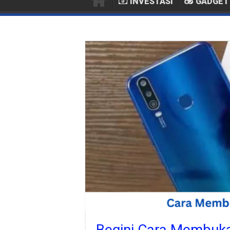
INVESTASI
GADGET
Begini Cara Membuka