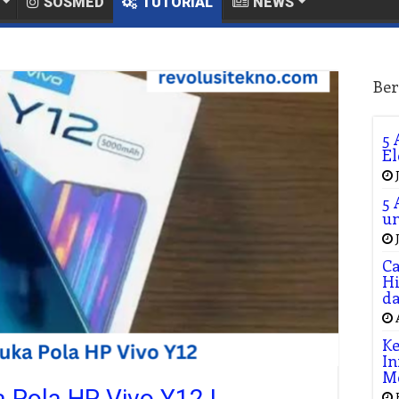
SOSMED
TUTORIAL
NEWS
Ber
5 
El
5 
un
Ca
Hi
da
Ke
In
M
 Pola HP Vivo Y12 !