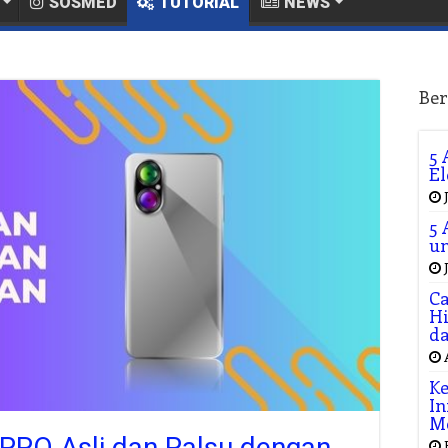
SOSMED
TUTORIAL
NEWS
Ber
5 
El
5 
un
Ca
Hi
da
Ke
In
M
PO Asli dan Palsu dengan