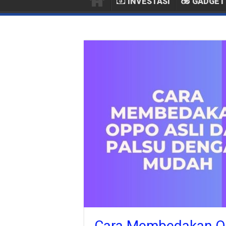
INVESTASI
GADGET
Cara Membedakan OP