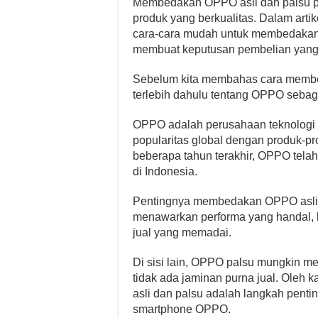
Membedakan OPPO asli dan palsu pe
produk yang berkualitas. Dalam artike
cara-cara mudah untuk membedakan
membuat keputusan pembelian yang
Sebelum kita membahas cara membed
terlebih dahulu tentang OPPO sebag
OPPO adalah perusahaan teknologi y
popularitas global dengan produk-pr
beberapa tahun terakhir, OPPO tela
di Indonesia.
Pentingnya membedakan OPPO asli d
menawarkan performa yang handal, ku
jual yang memadai.
Di sisi lain, OPPO palsu mungkin me
tidak ada jaminan purna jual. Oleh
asli dan palsu adalah langkah pen
smartphone OPPO.