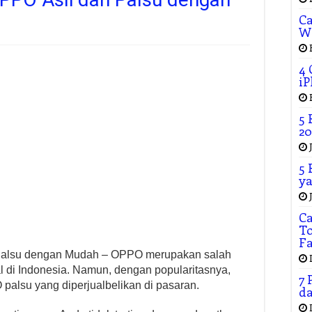
Ca
W
4 
iP
5 
20
5 
ya
C
To
F
alsu dengan Mudah – OPPO merupakan salah
l di Indonesia. Namun, dengan popularitasnya,
7 
palsu yang diperjualbelikan di pasaran.
da