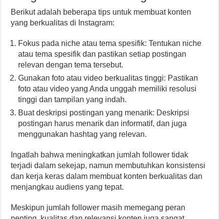
Berikut adalah beberapa tips untuk membuat konten
yang berkualitas di Instagram:
Fokus pada niche atau tema spesifik: Tentukan niche
atau tema spesifik dan pastikan setiap postingan
relevan dengan tema tersebut.
Gunakan foto atau video berkualitas tinggi: Pastikan
foto atau video yang Anda unggah memiliki resolusi
tinggi dan tampilan yang indah.
Buat deskripsi postingan yang menarik: Deskripsi
postingan harus menarik dan informatif, dan juga
menggunakan hashtag yang relevan.
Ingatlah bahwa meningkatkan jumlah follower tidak
terjadi dalam sekejap, namun membutuhkan konsistensi
dan kerja keras dalam membuat konten berkualitas dan
menjangkau audiens yang tepat.
Meskipun jumlah follower masih memegang peran
penting, kualitas dan relevansi konten juga sangat