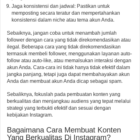
Jaga konsistensi dan jadwal: Pastikan untuk
memposting secara teratur dan mempertahankan
konsistensi dalam niche atau tema akun Anda.
Sebaiknya, jangan coba untuk menambah jumlah
follower dengan cara yang tidak direkomendasikan atau
ilegal. Beberapa cara yang tidak direkomendasikan
termasuk membeli follower, menggunakan layanan auto-
follow atau auto-like, atau memalsukan interaksi dengan
akun Anda. Cara-cara ini tidak hanya tidak efektif dalam
jangka panjang, tetapi juga dapat membahayakan akun
Anda dan membuat akun Anda dicap sebagai spam.
Sebaliknya, fokuslah pada pembuatan konten yang
berkualitas dan menjangkau audiens yang tepat melalui
strategi yang terbukti efektif dan sesuai dengan
kebijakan Instagram.
Bagaimana Cara Membuat Konten
Yang Berkualitas Di Instagram?