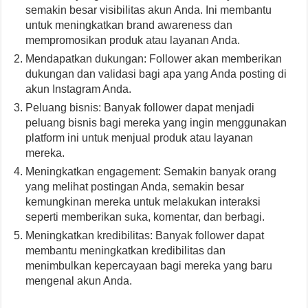
semakin besar visibilitas akun Anda. Ini membantu
untuk meningkatkan brand awareness dan
mempromosikan produk atau layanan Anda.
Mendapatkan dukungan: Follower akan memberikan
dukungan dan validasi bagi apa yang Anda posting di
akun Instagram Anda.
Peluang bisnis: Banyak follower dapat menjadi
peluang bisnis bagi mereka yang ingin menggunakan
platform ini untuk menjual produk atau layanan
mereka.
Meningkatkan engagement: Semakin banyak orang
yang melihat postingan Anda, semakin besar
kemungkinan mereka untuk melakukan interaksi
seperti memberikan suka, komentar, dan berbagi.
Meningkatkan kredibilitas: Banyak follower dapat
membantu meningkatkan kredibilitas dan
menimbulkan kepercayaan bagi mereka yang baru
mengenal akun Anda.