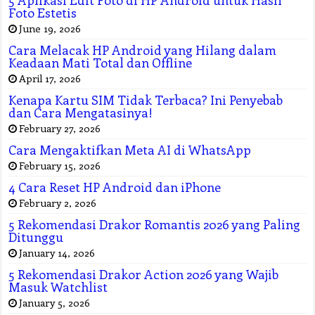
5 Aplikasi Edit Foto di HP Android untuk Hasil
Foto Estetis
June 19, 2026
Cara Melacak HP Android yang Hilang dalam
Keadaan Mati Total dan Offline
April 17, 2026
Kenapa Kartu SIM Tidak Terbaca? Ini Penyebab
dan Cara Mengatasinya!
February 27, 2026
Cara Mengaktifkan Meta AI di WhatsApp
February 15, 2026
4 Cara Reset HP Android dan iPhone
February 2, 2026
5 Rekomendasi Drakor Romantis 2026 yang Paling
Ditunggu
January 14, 2026
5 Rekomendasi Drakor Action 2026 yang Wajib
Masuk Watchlist
January 5, 2026