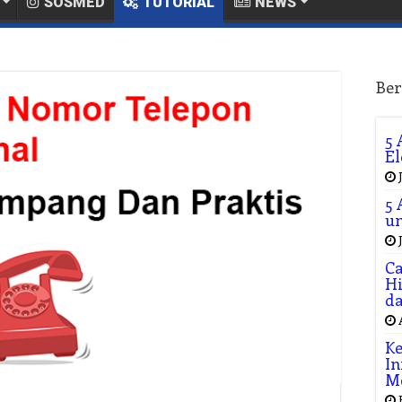
SOSMED
TUTORIAL
NEWS
Ber
5 
El
5 
un
Ca
Hi
da
Ke
In
M