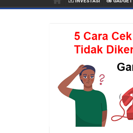
INVESTASI
GADGET