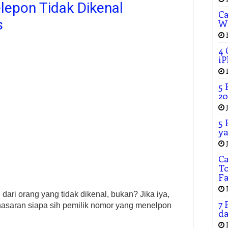
lepon Tidak Dikenal
Ca
s
W
4 
iP
5 
20
5 
ya
C
To
F
ari orang yang tidak dikenal, bukan? Jika iya,
7 
asaran siapa sih pemilik nomor yang menelpon
da