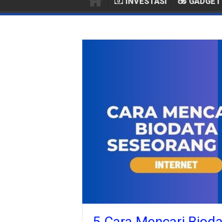
INVESTASI
GADGET
5 Cara Mencari Bioda