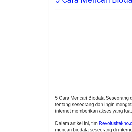
5 Cara Mencari Biodata Seseorang d
tentang seseorang dan ingin mengeta
internet memberikan akses yang luas
Dalam artikel ini, tim
Revolusitekno.
mencari biodata seseorang di inter