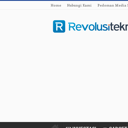
Home
Hubungi Kami
Pedoman Media 