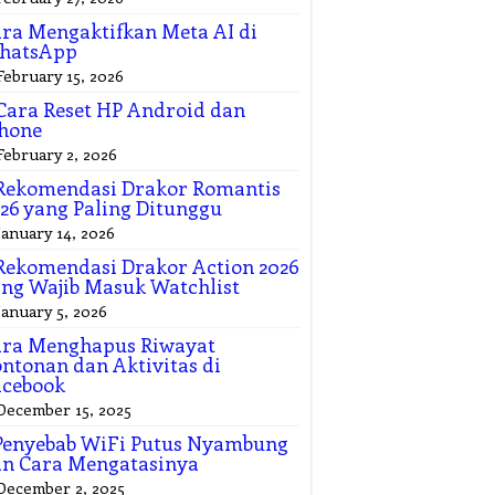
ra Mengaktifkan Meta AI di
hatsApp
February 15, 2026
Cara Reset HP Android dan
hone
February 2, 2026
Rekomendasi Drakor Romantis
26 yang Paling Ditunggu
January 14, 2026
Rekomendasi Drakor Action 2026
ng Wajib Masuk Watchlist
January 5, 2026
ara Menghapus Riwayat
ntonan dan Aktivitas di
acebook
December 15, 2025
Penyebab WiFi Putus Nyambung
n Cara Mengatasinya
December 2, 2025