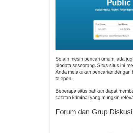
Selain mesin pencari umum, ada jug
biodata seseorang. Situs-situs ini 
Anda melakukan pencarian dengan be
telepon.
Beberapa situs bahkan dapat memberi
catatan kriminal yang mungkin relev
Forum dan Grup Diskusi