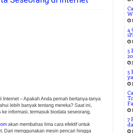
Ca
W
4 
iP
5 
20
5 
ya
C
To
i Internet – Apakah Anda pernah bertanya-tanya
F
hui lebih banyak tentang mereka? Saat ini,
 ke informasi, termasuk biodata seseorang.
7 
da
com
akan membahas lima cara efektif untuk
net. Dari menggunakan mesin pencari hingga